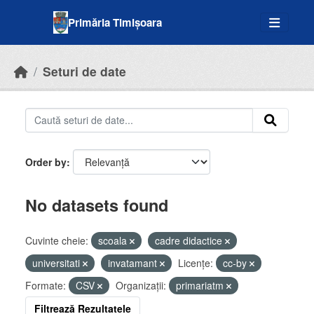
Skip to main content
Primăria Timișoara
Seturi de date
Order by
No datasets found
Cuvinte cheie:
scoala
cadre didactice
universitati
invatamant
Licenţe:
cc-by
Formate:
CSV
Organizații:
primariatm
Filtrează Rezultatele