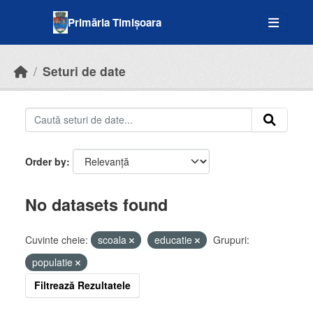
Skip to main content
Primăria Timișoara
Seturi de date
Order by
No datasets found
Cuvinte cheie:
scoala
educatie
Grupuri:
populatie
Filtrează Rezultatele