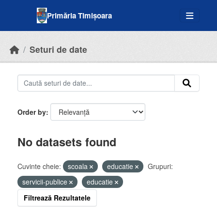
Skip to main content
Primăria Timișoara
Seturi de date
Order by
No datasets found
Cuvinte cheie:
scoala
educatie
Grupuri:
servicii-publice
educatie
Filtrează Rezultatele