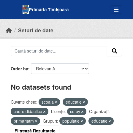
Skip to main content
Primăria Timișoara
Seturi de date
Order by
No datasets found
Cuvinte cheie:
scoala
educatie
cadre didactice
Licenţe:
cc-by
Organizații:
primariatm
Grupuri:
populatie
educatie
Filtrează Rezultatele