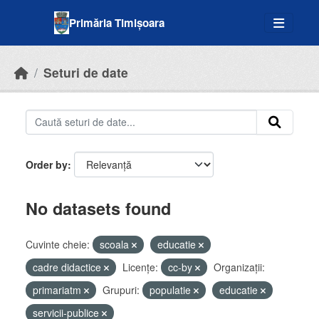
Skip to main content
Primăria Timișoara
Seturi de date
Order by
No datasets found
Cuvinte cheie:
scoala
educatie
cadre didactice
Licenţe:
cc-by
Organizații:
primariatm
Grupuri:
populatie
educatie
servicii-publice