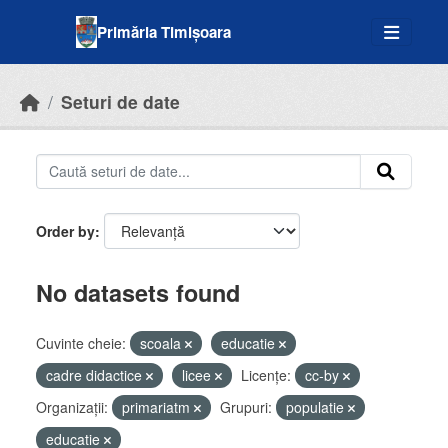
Skip to main content
Primăria Timișoara
Seturi de date
Order by
No datasets found
Cuvinte cheie:
scoala
educatie
cadre didactice
licee
Licenţe:
cc-by
Organizații:
primariatm
Grupuri:
populatie
educatie