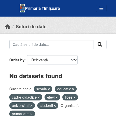
Skip to main content
Primăria Timișoara
Seturi de date
Order by
No datasets found
Cuvinte cheie:
scoala
educatie
cadre didactice
elevi
licee
universitati
studenti
Organizații:
primariatm