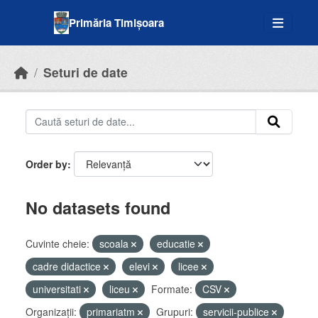
Skip to main content
Primăria Timișoara
Seturi de date
Order by
No datasets found
Cuvinte cheie:
scoala
educatie
cadre didactice
elevi
licee
universitati
liceu
Formate:
CSV
Organizații:
primariatm
Grupuri:
servicii-publice