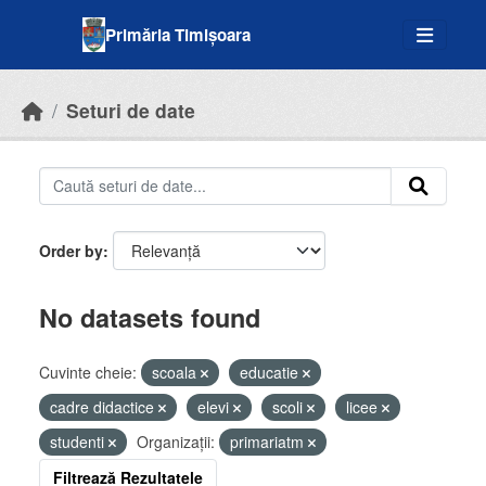
Skip to main content
Primăria Timișoara
Seturi de date
Order by
No datasets found
Cuvinte cheie:
scoala
educatie
cadre didactice
elevi
scoli
licee
studenti
Organizații:
primariatm
Filtrează Rezultatele