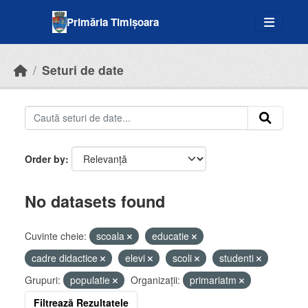
Skip to main content
Primăria Timișoara
Seturi de date
Order by
No datasets found
Cuvinte cheie:
scoala
educatie
cadre didactice
elevi
scoli
studenti
Grupuri:
populatie
Organizații:
primariatm
Filtrează Rezultatele