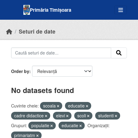
Skip to main content
Primăria Timișoara
Seturi de date
Order by
No datasets found
Cuvinte cheie:
scoala
educatie
cadre didactice
elevi
scoli
studenti
Grupuri:
populatie
educatie
Organizații:
primariatm