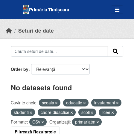
Skip to main content
Primăria Timișoara
Seturi de date
Order by
No datasets found
Cuvinte cheie:
scoala
educatie
invatamant
studenti
cadre didactice
scoli
licee
Formate:
CSV
Organizații:
primariatm
Filtrează Rezultatele