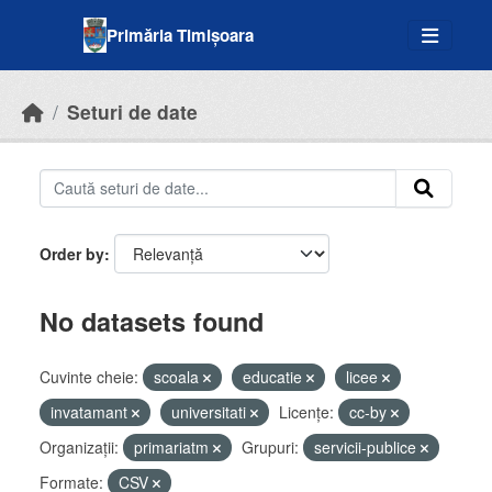
Skip to main content
Primăria Timișoara
Seturi de date
Order by
No datasets found
Cuvinte cheie:
scoala
educatie
licee
invatamant
universitati
Licenţe:
cc-by
Organizații:
primariatm
Grupuri:
servicii-publice
Formate:
CSV