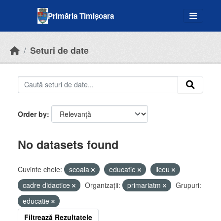
Skip to main content
Primăria Timișoara
Seturi de date
Order by
No datasets found
Cuvinte cheie:
scoala
educatie
liceu
cadre didactice
Organizații:
primariatm
Grupuri:
educatie
Filtrează Rezultatele