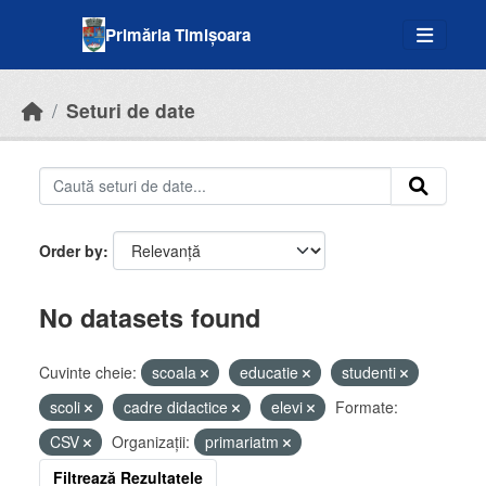
Skip to main content
Primăria Timișoara
Seturi de date
Order by
No datasets found
Cuvinte cheie:
scoala
educatie
studenti
scoli
cadre didactice
elevi
Formate:
CSV
Organizații:
primariatm
Filtrează Rezultatele