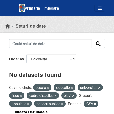
Skip to main content
Primăria Timișoara
Seturi de date
Order by
No datasets found
Cuvinte cheie:
scoala
educatie
universitati
liceu
cadre didactice
elevi
Grupuri:
populatie
servicii-publice
Formate:
CSV
Filtrează Rezultatele