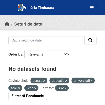
Skip to main content
Primăria Timișoara
Seturi de date
Order by
No datasets found
Cuvinte cheie:
scoala
educatie
universitati
scoli
licee
Formate:
CSV
Filtrează Rezultatele