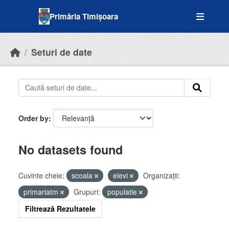
Skip to main content
Primăria Timișoara
Seturi de date
Order by
No datasets found
Cuvinte cheie:
scoala
elevi
Organizații:
primariatm
Grupuri:
populatie
Filtrează Rezultatele