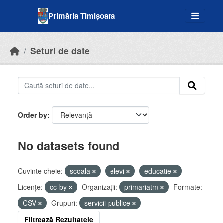
Skip to main content
Primăria Timișoara
Seturi de date
Order by
No datasets found
Cuvinte cheie:
scoala
elevi
educatie
Licenţe:
cc-by
Organizații:
primariatm
Formate:
CSV
Grupuri:
servicii-publice
Filtrează Rezultatele