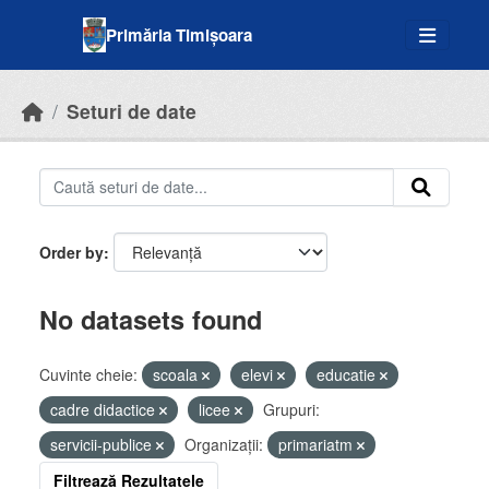
Skip to main content
Primăria Timișoara
Seturi de date
Order by
No datasets found
Cuvinte cheie:
scoala
elevi
educatie
cadre didactice
licee
Grupuri:
servicii-publice
Organizații:
primariatm
Filtrează Rezultatele