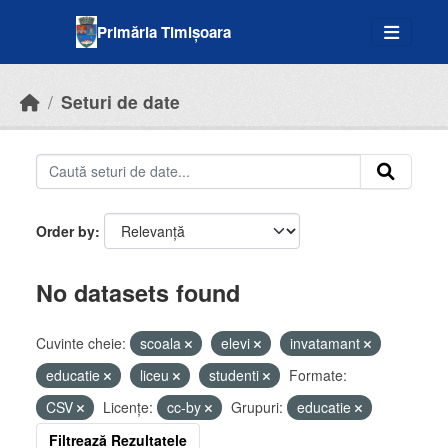
Skip to main content
Primăria Timișoara
Seturi de date
Order by
No datasets found
Cuvinte cheie:
scoala
elevi
invatamant
educatie
liceu
studenti
Formate:
CSV
Licenţe:
cc-by
Grupuri:
educatie
Filtrează Rezultatele