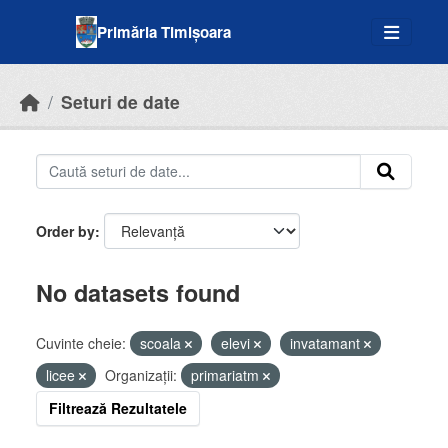
Skip to main content
Primăria Timișoara
Seturi de date
Order by
No datasets found
Cuvinte cheie:
scoala
elevi
invatamant
licee
Organizații:
primariatm
Filtrează Rezultatele