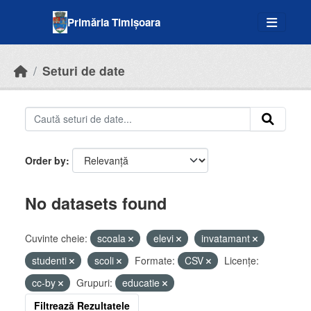
Skip to main content
Primăria Timișoara
Seturi de date
Order by
No datasets found
Cuvinte cheie:
scoala
elevi
invatamant
studenti
scoli
Formate:
CSV
Licenţe:
cc-by
Grupuri:
educatie
Filtrează Rezultatele