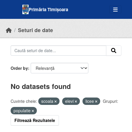
Skip to main content
Primăria Timișoara
Seturi de date
Order by
No datasets found
Cuvinte cheie:
scoala
elevi
licee
Grupuri:
populatie
Filtrează Rezultatele