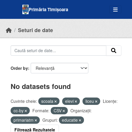
Skip to main content
Primăria Timișoara
Seturi de date
Order by
No datasets found
Cuvinte cheie:
scoala
elevi
liceu
Licenţe:
cc-by
Formate:
CSV
Organizații:
primariatm
Grupuri:
educatie
Filtrează Rezultatele