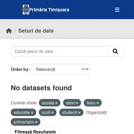
Skip to main content
Primăria Timișoara
Seturi de date
Order by
No datasets found
Cuvinte cheie:
scoala
elevi
liceu
educatie
scoli
studenti
Organizații:
primariatm
Filtrează Rezultatele