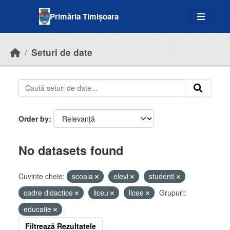
Skip to main content
Primăria Timișoara
Seturi de date
Order by
No datasets found
Cuvinte cheie:
scoala
elevi
studenti
cadre didactice
liceu
licee
Grupuri:
educatie
Filtrează Rezultatele