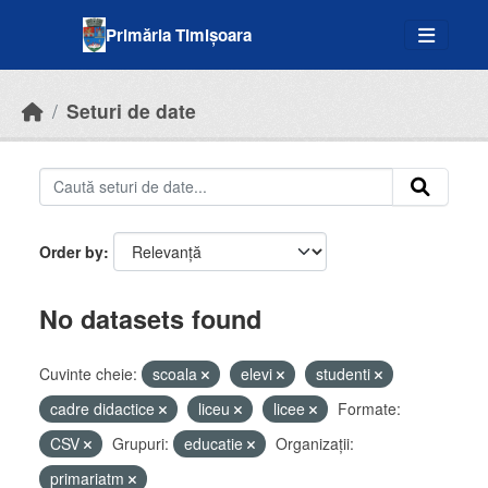
Skip to main content
Primăria Timișoara
Seturi de date
Order by
No datasets found
Cuvinte cheie:
scoala
elevi
studenti
cadre didactice
liceu
licee
Formate:
CSV
Grupuri:
educatie
Organizații:
primariatm