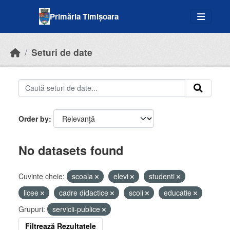
Skip to main content
Primăria Timișoara
Seturi de date
Order by
No datasets found
Cuvinte cheie:
scoala
elevi
studenti
licee
cadre didactice
scoli
educatie
Grupuri:
servicii-publice
Filtrează Rezultatele