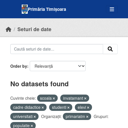
Skip to main content
Primăria Timișoara
Seturi de date
Order by
No datasets found
Cuvinte cheie:
scoala
invatamant
cadre didactice
studenti
elevi
universitati
Organizații:
primariatm
Grupuri:
populatie