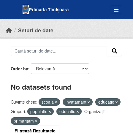
Skip to main content
Primăria Timișoara
Seturi de date
Order by
No datasets found
Cuvinte cheie:
scoala
invatamant
educatie
Grupuri:
populatie
educatie
Organizații:
primariatm
Filtrează Rezultatele