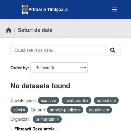
Skip to main content
Primăria Timișoara
Seturi de date
Order by
No datasets found
Cuvinte cheie:
scoala
invatamant
educatie
elevi
Grupuri:
servicii-publice
populatie
Organizații:
primariatm
Filtrează Rezultatele