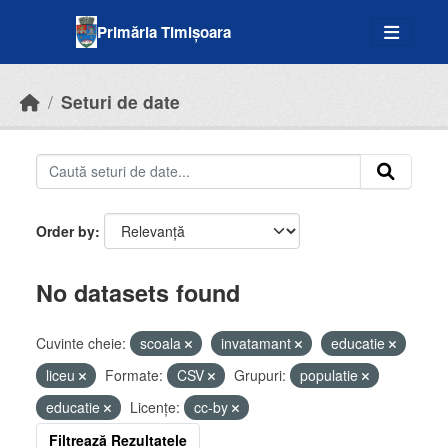
Skip to main content
Primăria Timișoara
Seturi de date
Order by
No datasets found
Cuvinte cheie:
scoala
invatamant
educatie
liceu
Formate:
CSV
Grupuri:
populatie
educatie
Licenţe:
cc-by
Filtrează Rezultatele