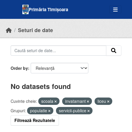
Skip to main content
Primăria Timișoara
Seturi de date
Order by
No datasets found
Cuvinte cheie:
scoala
invatamant
liceu
Grupuri:
populatie
servicii-publice
Filtrează Rezultatele