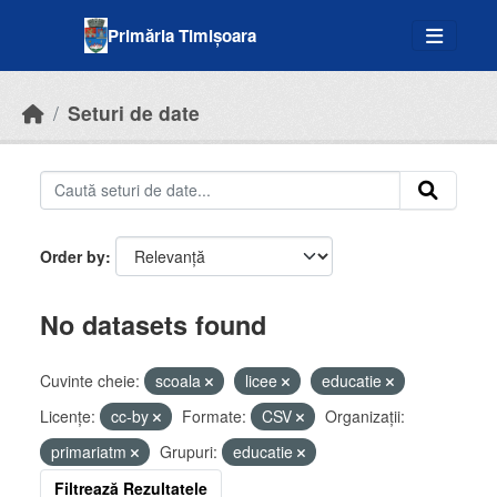
Skip to main content
Primăria Timișoara
Seturi de date
Order by
No datasets found
Cuvinte cheie:
scoala
licee
educatie
Licenţe:
cc-by
Formate:
CSV
Organizații:
primariatm
Grupuri:
educatie
Filtrează Rezultatele