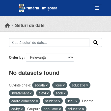
Skip to main content
Primăria Timișoara
Seturi de date
Order by
No datasets found
Cuvinte cheie:
scoala
licee
educatie
invatamant
elevi
scoli
cadre didactice
studenti
liceu
Licenţe:
cc-by
Grupuri:
populatie
educatie