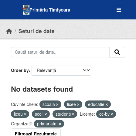
Skip to main content
Primăria Timișoara
Seturi de date
Order by
No datasets found
Cuvinte cheie:
scoala
licee
educatie
liceu
scoli
studenti
Licenţe:
cc-by
Organizații:
primariatm
Filtrează Rezultatele