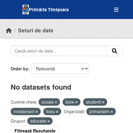
Skip to main content
Primăria Timișoara
Seturi de date
Order by
No datasets found
Cuvinte cheie:
scoala
licee
studenti
invatamant
liceu
Organizații:
primariatm
Grupuri:
educatie
Filtrează Rezultatele