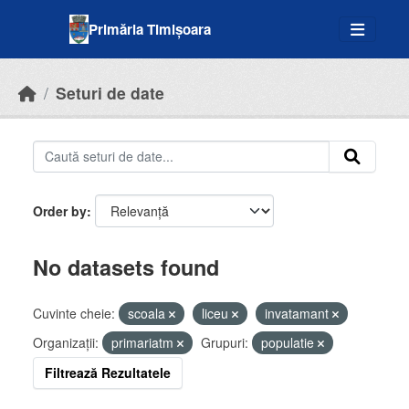
Skip to main content
Primăria Timișoara
Seturi de date
Order by
No datasets found
Cuvinte cheie:
scoala
liceu
invatamant
Organizații:
primariatm
Grupuri:
populatie
Filtrează Rezultatele