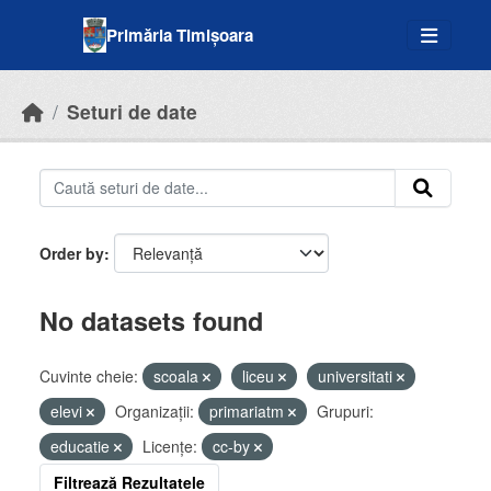
Skip to main content
Primăria Timișoara
Seturi de date
Order by
No datasets found
Cuvinte cheie:
scoala
liceu
universitati
elevi
Organizații:
primariatm
Grupuri:
educatie
Licenţe:
cc-by
Filtrează Rezultatele