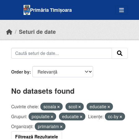
Skip to main content
Primăria Timișoara
Seturi de date
Order by
No datasets found
Cuvinte cheie:
scoala
scoli
educatie
Grupuri:
populatie
educatie
Licenţe:
cc-by
Organizații:
primariatm
Filtrează Rezultatele