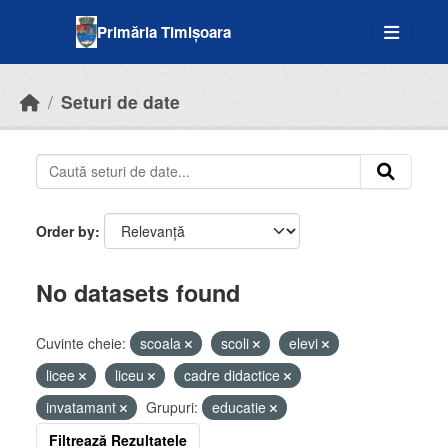
Skip to main content
Primăria Timișoara
Seturi de date
Order by
No datasets found
Cuvinte cheie:
scoala
scoli
elevi
licee
liceu
cadre didactice
invatamant
Grupuri:
educatie
Filtrează Rezultatele