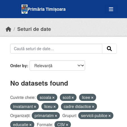
Skip to main content
Primăria Timișoara
Seturi de date
Order by
No datasets found
Cuvinte cheie:
scoala
scoli
licee
invatamant
liceu
cadre didactice
Organizații:
primariatm
Grupuri:
servicii-publice
educatie
Formate:
CSV