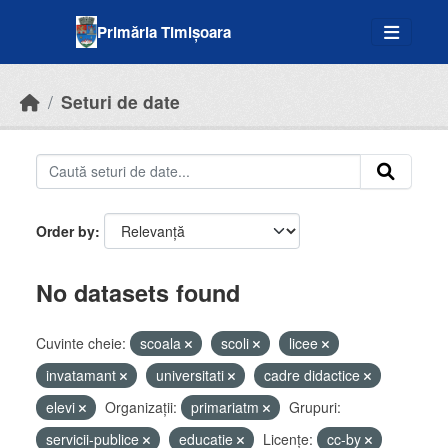
Skip to main content
Primăria Timișoara
Seturi de date
Order by
No datasets found
Cuvinte cheie:
scoala
scoli
licee
invatamant
universitati
cadre didactice
elevi
Organizații:
primariatm
Grupuri:
servicii-publice
educatie
Licenţe:
cc-by