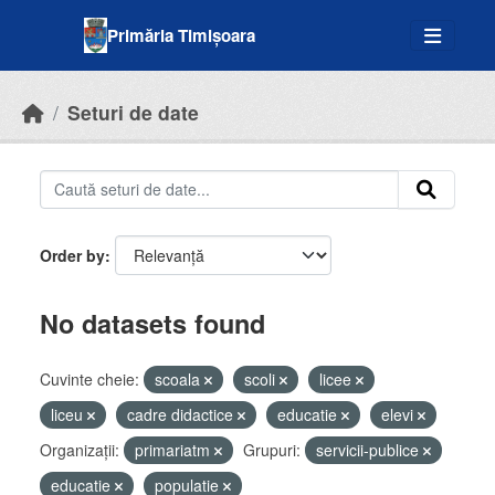
Skip to main content
Primăria Timișoara
Seturi de date
Order by
No datasets found
Cuvinte cheie:
scoala
scoli
licee
liceu
cadre didactice
educatie
elevi
Organizații:
primariatm
Grupuri:
servicii-publice
educatie
populatie