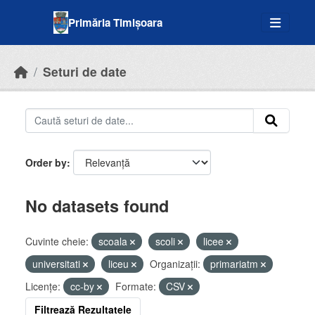
Skip to main content
Primăria Timișoara
Seturi de date
Order by
No datasets found
Cuvinte cheie:
scoala
scoli
licee
universitati
liceu
Organizații:
primariatm
Licenţe:
cc-by
Formate:
CSV
Filtrează Rezultatele