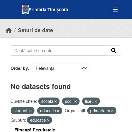
Skip to main content
Primăria Timișoara
Seturi de date
Order by
No datasets found
Cuvinte cheie:
scoala
scoli
liceu
studenti
educatie
Organizații:
primariatm
Grupuri:
educatie
Filtrează Rezultatele