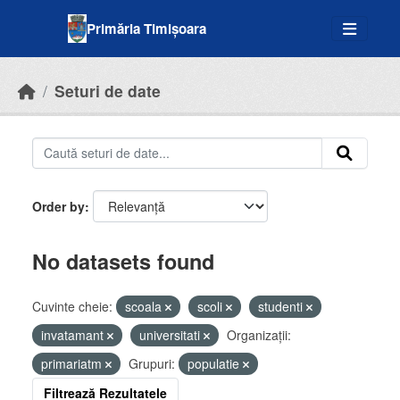
Skip to main content
Primăria Timișoara
Seturi de date
Order by
No datasets found
Cuvinte cheie:
scoala
scoli
studenti
invatamant
universitati
Organizații:
primariatm
Grupuri:
populatie
Filtrează Rezultatele