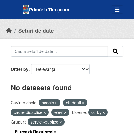
Skip to main content
Primăria Timișoara
Seturi de date
Order by
No datasets found
Cuvinte cheie:
scoala
studenti
cadre didactice
elevi
Licenţe:
cc-by
Grupuri:
servicii-publice
Filtrează Rezultatele