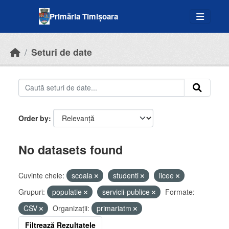
Skip to main content
Primăria Timișoara
Seturi de date
Order by
No datasets found
Cuvinte cheie:
scoala
studenti
licee
Grupuri:
populatie
servicii-publice
Formate:
CSV
Organizații:
primariatm
Filtrează Rezultatele